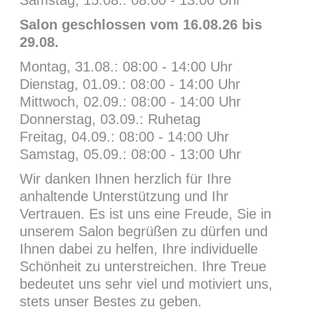
MAIN PORTFOLIO
Salon geschlossen vom 16.08.26 bis
29.08.
Montag, 31.08.: 08:00 - 14:00 Uhr
Dienstag, 01.09.: 08:00 - 14:00 Uhr
Mittwoch, 02.09.: 08:00 - 14:00 Uhr
Donnerstag, 03.09.: Ruhetag
Freitag, 04.09.: 08:00 - 14:00 Uhr
Hauptstraße 41
Samstag, 05.09.: 08:00 - 13:00 Uhr
71263 Weil der Stadt
Wir danken Ihnen herzlich für Ihre
+49 (0) 703335690
anhaltende Unterstützung und Ihr
info@schneewittchen-hairdesign.de
Vertrauen. Es ist uns eine Freude, Sie in
unserem Salon begrüßen zu dürfen und
Öffnungszeiten
Ihnen dabei zu helfen, Ihre individuelle
Schönheit zu unterstreichen. Ihre Treue
Montag: 08:00 - 12:00 u. 14:00 - 18:00 Uhr
bedeutet uns sehr viel und motiviert uns,
Dienstag: 08:00 - 12:00 Uhr
stets unser Bestes zu geben.
Mittwoch: 08:00 - 12:00 u. 14:00 - 18:00 Uhr