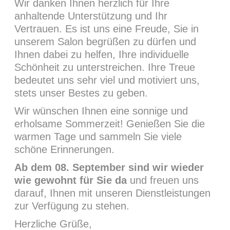
Wir danken Ihnen herzlich für Ihre
anhaltende Unterstützung und Ihr
Vertrauen. Es ist uns eine Freude, Sie in
unserem Salon begrüßen zu dürfen und
Ihnen dabei zu helfen, Ihre individuelle
Schönheit zu unterstreichen. Ihre Treue
Hauptstraße 41
bedeutet uns sehr viel und motiviert uns,
71263 Weil der Stadt
stets unser Bestes zu geben.
+49 (0) 703335690
Wir wünschen Ihnen eine sonnige und
info@schneewittchen-hairdesign.de
erholsame Sommerzeit! Genießen Sie die
warmen Tage und sammeln Sie viele
Öffnungszeiten
schöne Erinnerungen.
Ab dem 08. September sind wir wieder
Montag: 08:00 - 12:00 u. 14:00 - 18:00 Uhr
wie gewohnt für Sie da
und freuen uns
Dienstag: 08:00 - 12:00 Uhr
darauf, Ihnen mit unseren Dienstleistungen
Mittwoch: 08:00 - 12:00 u. 14:00 - 18:00 Uhr
zur Verfügung zu stehen.
Donnerstag: geschlossen
Herzliche Grüße,
Freitag: 08:00 - 12:00 u. 14:00 - 18:00 Uhr