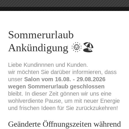
Sommerurlaub
Ankündigung 🌞🏖️
Liebe Kundinnnen und Kunden.
wir möchten Sie darüber informieren, dass
unser
Salon vom 16.08. - 29.08.2026
wegen Sommerurlaub geschlossen
HAIR
bleibt. In dieser Zeit gönnen wir uns eine
Pastel Blue
wohlverdiente Pause, um mit neuer Energie
und frischen Ideen für Sie zurückzukehren!
On the other hand, we denounce with
Geänderte Öffnungszeiten während
righteous indignation and dislike men who are