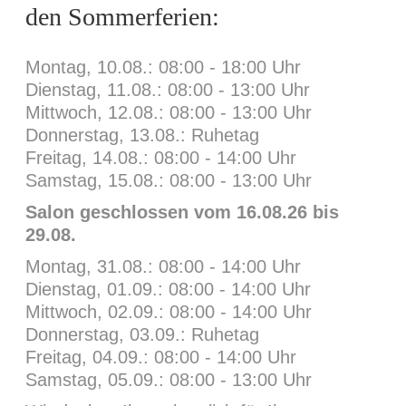
den Sommerferien:
so beguiled and demoralized by the charms of
pleasure of the moment, so blinded by desire,
that they cannot foresee the pain and trouble
Montag, 10.08.: 08:00 - 18:00 Uhr
that are bound to ensue; and equal blame
Dienstag, 11.08.: 08:00 - 13:00 Uhr
belongs to those who fail in their duty through
Mittwoch, 12.08.: 08:00 - 13:00 Uhr
weakness of will, which is the same as saying
Donnerstag, 13.08.: Ruhetag
through shrinking from toil and pain.
Freitag, 14.08.: 08:00 - 14:00 Uhr
Samstag, 15.08.: 08:00 - 13:00 Uhr
24. OKTOBER 2016
DATE:
Salon geschlossen vom 16.08.26 bis
MAKEUP, SALON
TAGS:
29.08.
Montag, 31.08.: 08:00 - 14:00 Uhr
4
LIKE
Dienstag, 01.09.: 08:00 - 14:00 Uhr
Mittwoch, 02.09.: 08:00 - 14:00 Uhr
Donnerstag, 03.09.: Ruhetag
Freitag, 04.09.: 08:00 - 14:00 Uhr
Samstag, 05.09.: 08:00 - 13:00 Uhr
MAIN PORTFOLIO