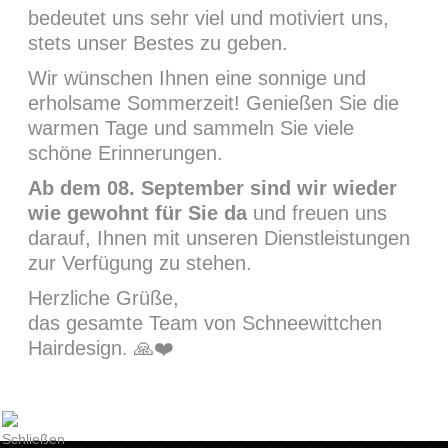
bedeutet uns sehr viel und motiviert uns,
stets unser Bestes zu geben.
Wir wünschen Ihnen eine sonnige und
erholsame Sommerzeit! Genießen Sie die
warmen Tage und sammeln Sie viele
MAIN PORTFOLIO
schöne Erinnerungen.
Ab dem 08. September sind wir wieder
wie gewohnt für Sie da
und freuen uns
darauf, Ihnen mit unseren Dienstleistungen
zur Verfügung zu stehen.
Herzliche Grüße,
Hauptstraße 41
das gesamte Team von Schneewittchen
71263 Weil der Stadt
Hairdesign. 🙏❤️
+49 (0) 703335690
info@schneewittchen-hairdesign.de