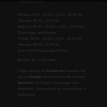
Öffnungszeiten
Montag: 08:00 - 12:00 u. 14:00 - 18:00 Uhr
Dienstag: 08:00 - 12:00 Uhr
Mittwoch: 08:00 - 12:00 u. 14:00 - 18:00 Uhr
Donnerstag: geschlossen
Freitag: 08:00 - 12:00 u. 14:00 - 18:00 Uhr
Samstag: 08:00 - 13:00 Uhr
Sonn- und Feiertag: geschlossen
Bleiben wir in Kontakt
Folgen Sie uns auf
Facebook
, bewerten Sie
uns auf
Google
oder schreiben Sie uns eine
Nachricht
mit Fragen, Anregungen oder
Wünschen. Gerne setzen wir uns mit Ihnen in
Verbindung.