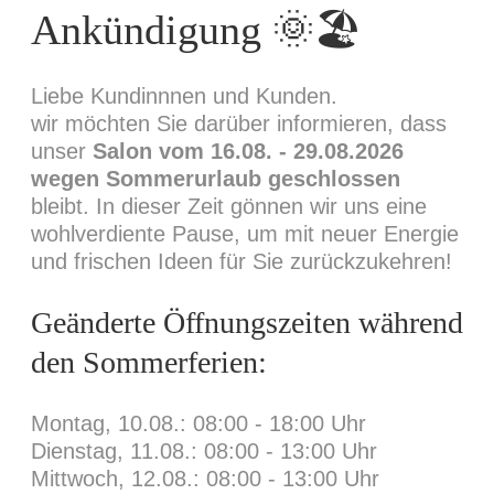
Ankündigung 🌞🏖️
weakness of will, which is the same as saying
through shrinking from toil and pain.
Liebe Kundinnnen und Kunden.
18. OKTOBER 2016
DATE:
wir möchten Sie darüber informieren, dass
IDEAS, MAKEUP
TAGS:
unser
Salon vom 16.08. - 29.08.2026
wegen Sommerurlaub geschlossen
bleibt. In dieser Zeit gönnen wir uns eine
11
LIKE
wohlverdiente Pause, um mit neuer Energie
und frischen Ideen für Sie zurückzukehren!
Geänderte Öffnungszeiten während
den Sommerferien:
Montag, 10.08.: 08:00 - 18:00 Uhr
Dienstag, 11.08.: 08:00 - 13:00 Uhr
Mittwoch, 12.08.: 08:00 - 13:00 Uhr