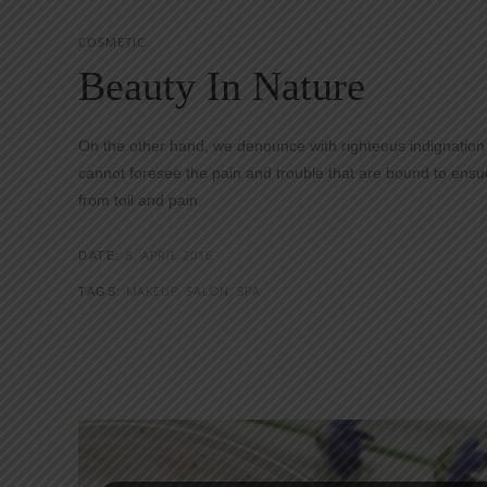
COSMETIC
Beauty In Nature
On the other hand, we denounce with righteous indignation
cannot foresee the pain and trouble that are bound to ensue
from toil and pain.
8. APRIL 2016
DATE:
MAKEUP, SALON, SPA
TAGS: