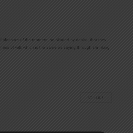
 pleasure of the moment, so blinded by desire, that they
ness of will, which is the same as saying through shrinking
4
LIKE