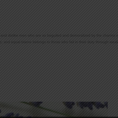
 and dislike men who are so beguiled and demoralized by the charms of
; and equal blame belongs to those who fail in their duty through weak