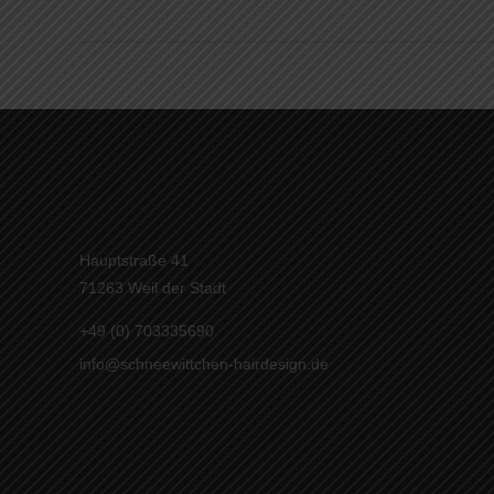
Hauptstraße 41
71263 Weil der Stadt
+49 (0) 703335690
info@schneewittchen-hairdesign.de