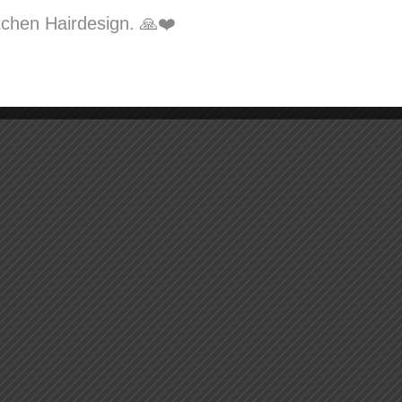
chen Hairdesign. 🙏❤️